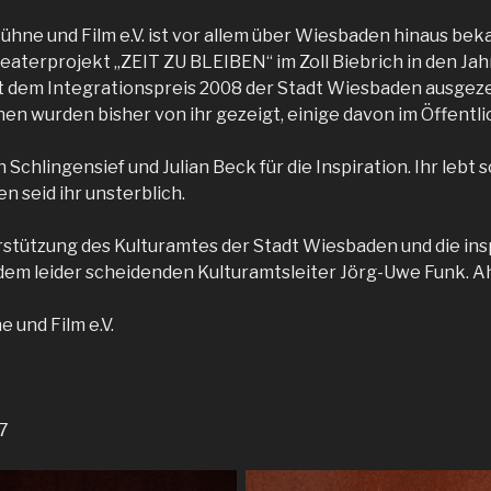
ühne und Film e.V. ist vor allem über Wiesbaden hinaus beka
heaterprojekt „ZEIT ZU BLEIBEN“ im Zoll Biebrich in den Ja
t dem Integrationspreis 2008 der Stadt Wiesbaden ausgez
en wurden bisher von ihr gezeigt, einige davon im Öffentl
Schlingensief und Julian Beck für die Inspiration. Ihr lebt 
n seid ihr unsterblich.
rstützung des Kulturamtes der Stadt Wiesbaden und die in
m leider scheidenden Kulturamtsleiter Jörg-Uwe Funk. Ahoi
 und Film e.V.
7