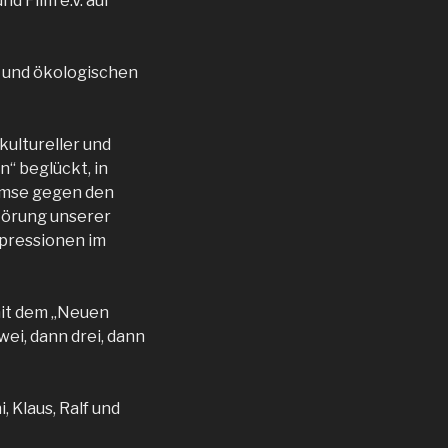
d Film e.V. auf
n und ökologischen
kultureller und
n“ beglückt, in
remse gegen den
törung unserer
pressionen im
 mit dem „Neuen
ei, dann drei, dann
, Klaus, Ralf und