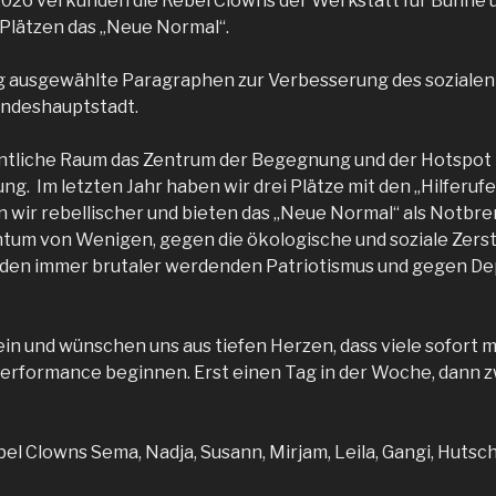
2026 verkünden die Rebel Clowns der Werkstatt für Bühne un
Plätzen das „Neue Normal“.
tig ausgewählte Paragraphen zur Verbesserung des soziale
andeshauptstadt.
fentliche Raum das Zentrum der Begegnung und der Hotspot 
ng. Im letzten Jahr haben wir drei Plätze mit den „Hilferufe
 wir rebellischer und bieten das „Neue Normal“ als Notb
tum von Wenigen, gegen die ökologische und soziale Zers
 den immer brutaler werdenden Patriotismus und gegen De
 ein und wünschen uns aus tiefen Herzen, dass viele sofort
erformance beginnen. Erst einen Tag in der Woche, dann zw
bel Clowns Sema, Nadja, Susann, Mirjam, Leila, Gangi, Hutschi