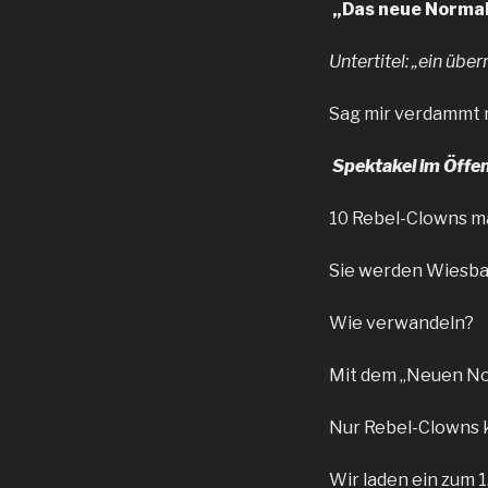
„Das neue Norma
Untertitel: „ein übe
Sag mir verdammt 
Spektakel im Öffe
10 Rebel-Clowns ma
Sie werden Wiesb
Wie verwandeln? 
Mit dem „Neuen N
Nur Rebel-Clowns 
Wir laden ein zum 