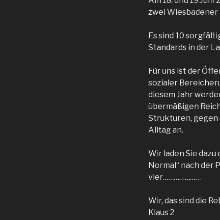
Am 18. und 19.Juni 
zwei Wiesbadener 
Es sind 10 sorgfäl
Standards in der L
Für uns ist der Öf
sozialer Bereicheru
diesem Jahr werden
übermäßigen Reich
Strukturen, gegen
Alltag an.
Wir laden Sie dazu
Normal“ nach der P
vier…………………
Wir, das sind die Re
Klaus 2