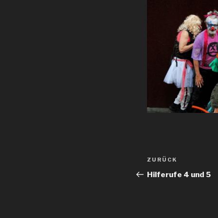
Beitragsnav
Vorheriger
ZURÜCK
Beitrag
Hilferufe 4 und 5