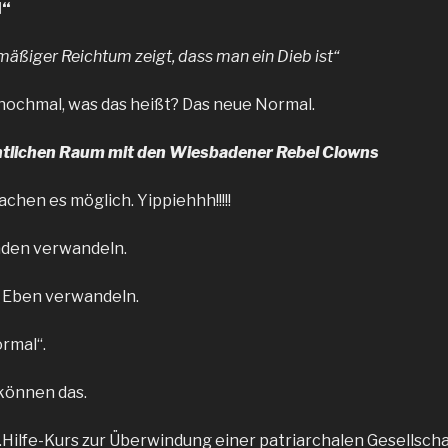
l“
rmäßiger Reichtum zeigt, dass man ein Dieb ist“
nochmal, was das heißt? Das neue Normal.
ntlichen Raum mit den Wiesbadener Rebel Clowns
chen es möglich. Yippiehhh!!!!!
aden verwandeln.
Eben verwandeln.
ormal“.
können das.
1.Hilfe-Kurs zur Überwindung einer patriarchalen Gesellsc